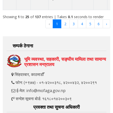
म
Showing
1
to
25
of
137
entries
| Takes
0.1
seconds to render
‹
1
2
3
4
5
6
›
सम्पर्क ठेगाना
भूमि व्यवस्था, सहकारी, सङ्‍घीय मामिला तथा सामान्य
प्रशासन मन्त्रालय
सिंहदरबार, काठमाडौँ
फोन: (+९७७) - ०१-४२००३१८, ४२००४३२, ४२००२९१
ई-मेल: info@mofaga.gov.np
सन्देश सूचना बोर्ड: १६१८०१४२००३०९
प्रवक्ता तथा सुचना अधिकारी