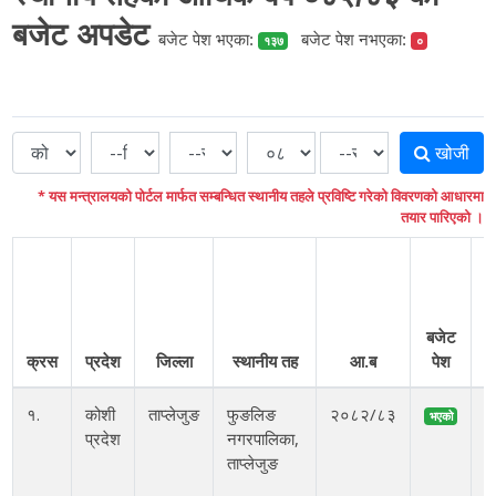
बजेट अपडेट
बजेट पेश भएका:
बजेट पेश नभएका:
१३७
०
खोजी
* यस मन्त्रालयको पोर्टल मार्फत सम्बन्धित स्थानीय तहले प्रविष्टि गरेको विवरणको आधारमा
तयार पारिएको ।
बजेट
क्रस
प्रदेश
जिल्ला
स्थानीय तह
आ.ब
पेश
१.
कोशी
ताप्लेजुङ
फुङलिङ
२०८२/८३
भएको
प्रदेश
नगरपालिका,
ताप्लेजुङ
म