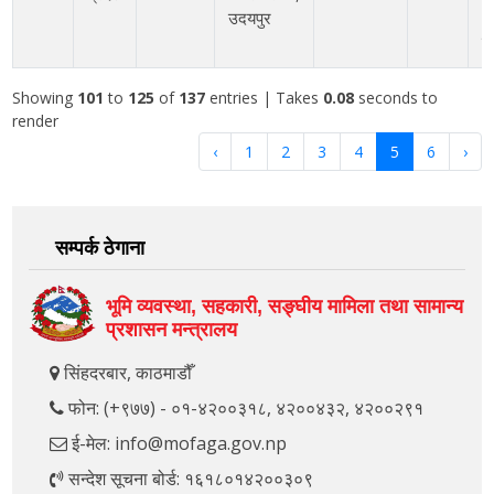
उदयपुर
श
Showing
101
to
125
of
137
entries
| Takes
0.08
seconds to
render
‹
1
2
3
4
5
6
›
सम्पर्क ठेगाना
भूमि व्यवस्था, सहकारी, सङ्‍घीय मामिला तथा सामान्य
प्रशासन मन्त्रालय
सिंहदरबार, काठमाडौँ
फोन: (+९७७) - ०१-४२००३१८, ४२००४३२, ४२००२९१
ई-मेल: info@mofaga.gov.np
सन्देश सूचना बोर्ड: १६१८०१४२००३०९