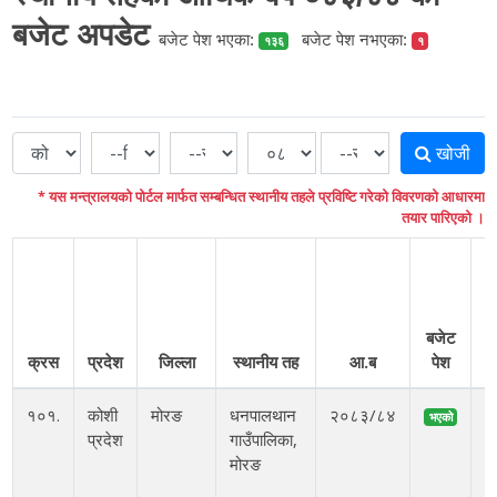
बजेट अपडेट
बजेट पेश भएका:
बजेट पेश नभएका:
१३६
१
खोजी
* यस मन्त्रालयको पोर्टल मार्फत सम्बन्धित स्थानीय तहले प्रविष्टि गरेको विवरणको आधारमा
तयार पारिएको ।
बजेट
क्रस
प्रदेश
जिल्ला
स्थानीय तह
आ.ब
पेश
१०१.
कोशी
मोरङ
धनपालथान
२०८३/८४
भएको
प्रदेश
गाउँपालिका,
अ
मोरङ
आ