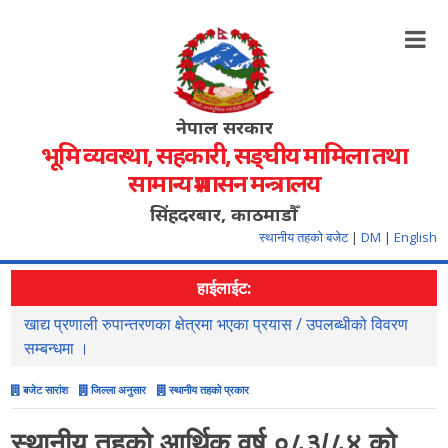
नेपाल सरकार
भूमि व्यवस्था, सहकारी, सङ्‍घीय मामिला तथा
सामान्य प्रशासन मन्त्रालय
सिंहदरबार, काठमाडौँ
स्थानीय तहको बजेट
|
DM
|
English
हाईलाईट:
सहजिकरण तथा समन्वय गर्ने सम्वन्धमा ।
न
स
बजेट सारांश
जिल्ला अनुसार
स्थानीय तहको प्रकार
स्थानीय तहको आर्थिक वर्ष ०८३/८४ को