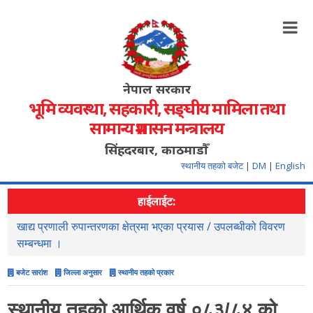
नेपाल सरकार
भूमि व्यवस्था, सहकारी, सङ्‍घीय मामिला तथा
सामान्य प्रशासन मन्त्रालय
सिंहदरबार, काठमाडौँ
स्थानीय तहको बजेट
|
DM
|
English
हाईलाईट:
खाद्य प्रणाली रुपान्तरणका क्षेत्रमा भएका प्रयास / उपलब्धीको विवरण
स
सम्बन्धमा ।
बजेट सारांश
जिल्ला अनुसार
स्थानीय तहको प्रकार
स्थानीय तहको आर्थिक वर्ष ०८३/८४ को