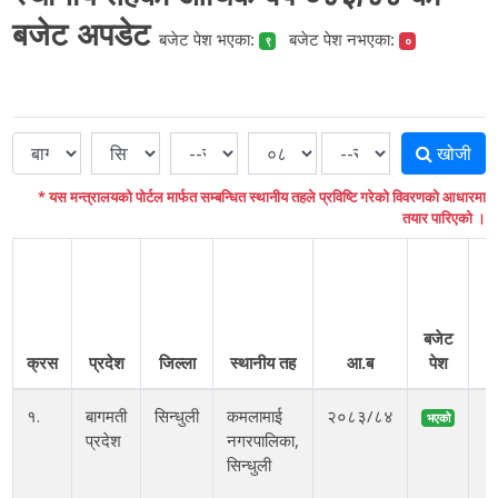
बजेट अपडेट
बजेट पेश भएका:
बजेट पेश नभएका:
९
०
खोजी
* यस मन्त्रालयको पोर्टल मार्फत सम्बन्धित स्थानीय तहले प्रविष्टि गरेको विवरणको आधारमा
तयार पारिएको ।
बजेट
क्रस
प्रदेश
जिल्ला
स्थानीय तह
आ.ब
पेश
१.
बागमती
सिन्धुली
कमलामाई
२०८३/८४
२
भएको
प्रदेश
नगरपालिका,
सिन्धुली
१
ब