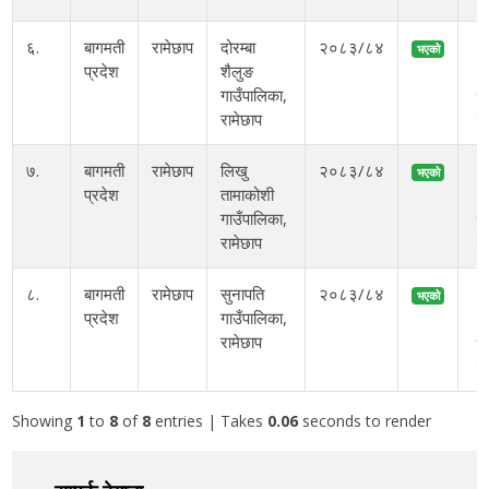
६.
बागमती
रामेछाप
दोरम्बा
२०८३/८४
२
भएको
प्रदेश
शैलुङ
अ
गाउँपालिका,
१०
रामेछाप
ब
७.
बागमती
रामेछाप
लिखु
२०८३/८४
२
भएको
प्रदेश
तामाकोशी
अ
गाउँपालिका,
१०
रामेछाप
ब
८.
बागमती
रामेछाप
सुनापति
२०८३/८४
२
भएको
प्रदेश
गाउँपालिका,
अ
रामेछाप
१०
ब
Showing
1
to
8
of
8
entries
| Takes
0.06
seconds to render