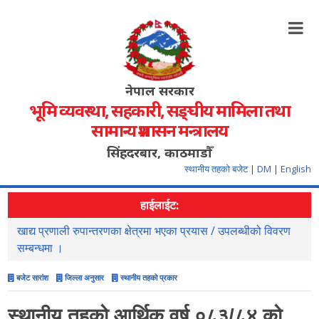
नेपाल सरकार
भूमि व्यवस्था, सहकारी, सङ्‍घीय मामिला तथा
सामान्य प्रशासन मन्त्रालय
सिंहदरबार, काठमाडौँ
स्थानीय तहको बजेट
|
DM
|
English
हाईलाईट:
खाद्य प्रणाली रुपान्तरणका क्षेत्रमा भएका प्रयास / उपलब्धीको विवरण
स
सम्बन्धमा ।
बजेट सारांश
जिल्ला अनुसार
स्थानीय तहको प्रकार
स्थानीय तहको आर्थिक वर्ष ०८३/८४ को