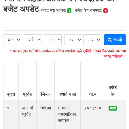
बजेट अपडेट
बजेट पेश भएका:
बजेट पेश नभएका:
८
०
खोजी
* यस मन्त्रालयको पोर्टल मार्फत सम्बन्धित स्थानीय तहले प्रविष्टि गरेको विवरणको आधारमा
तयार पारिएको ।
बजेट
ग
क्रस
प्रदेश
जिल्ला
स्थानीय तह
आ.ब
पेश
१.
बागमती
रामेछाप
मन्थली
२०८३/८४
२
भएको
प्रदेश
नगरपालिका,
अ
रामेछाप
८
सो