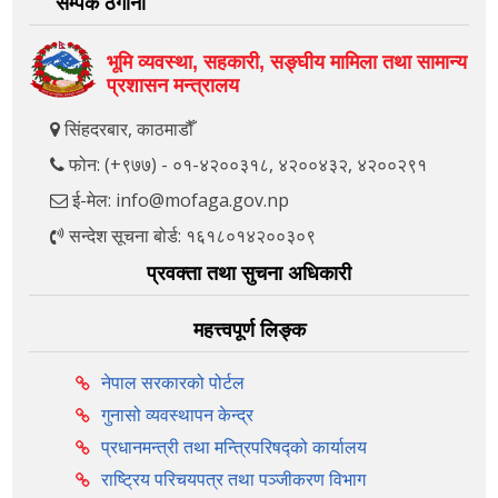
सम्पर्क ठेगाना
भूमि व्यवस्था, सहकारी, सङ्‍घीय मामिला तथा सामान्य
प्रशासन मन्त्रालय
सिंहदरबार, काठमाडौँ
फोन: (+९७७) - ०१-४२००३१८, ४२००४३२, ४२००२९१
ई-मेल: info@mofaga.gov.np
सन्देश सूचना बोर्ड: १६१८०१४२००३०९
प्रवक्ता तथा सुचना अधिकारी
महत्त्वपूर्ण लिङ्क
नेपाल सरकारको पोर्टल
गुनासो व्यवस्थापन केन्द्र
प्रधानमन्त्री तथा मन्त्रिपरिषद्को कार्यालय
राष्ट्रिय परिचयपत्र तथा पञ्‍जीकरण विभाग