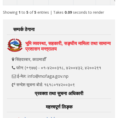
Showing
1
to
5
of
5
entries
| Takes
0.09
seconds to render
सम्पर्क ठेगाना
भूमि व्यवस्था, सहकारी, सङ्‍घीय मामिला तथा सामान्य
प्रशासन मन्त्रालय
सिंहदरबार, काठमाडौँ
फोन: (+९७७) - ०१-४२००३१८, ४२००४३२, ४२००२९१
ई-मेल: info@mofaga.gov.np
सन्देश सूचना बोर्ड: १६१८०१४२००३०९
प्रवक्ता तथा सुचना अधिकारी
महत्त्वपूर्ण लिङ्क