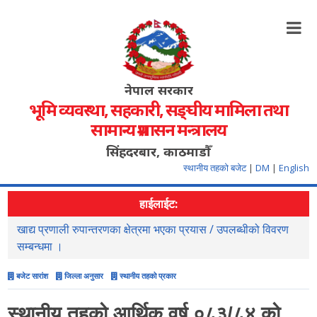
नेपाल सरकार
भूमि व्यवस्था, सहकारी, सङ्‍घीय मामिला तथा
सामान्य प्रशासन मन्त्रालय
सिंहदरबार, काठमाडौँ
स्थानीय तहको बजेट
|
DM
|
English
हाईलाईट:
खाद्य प्रणाली रुपान्तरणका क्षेत्रमा भएका प्रयास / उपलब्धीको विवरण
स
सम्बन्धमा ।
बजेट सारांश
जिल्ला अनुसार
स्थानीय तहको प्रकार
स्थानीय तहको आर्थिक वर्ष ०८३/८४ को