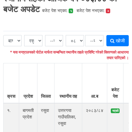
बजेट अपडेट
बजेट पेश भएका:
बजेट पेश नभएका:
५
०
खोजी
* यस मन्त्रालयको पोर्टल मार्फत सम्बन्धित स्थानीय तहले प्रविष्टि गरेको विवरणको आधारमा
तयार पारिएको ।
बजेट
ग
क्रस
प्रदेश
जिल्ला
स्थानीय तह
आ.ब
पेश
१.
बागमती
रसुवा
उत्तरगया
२०८३/८४
२
भएको
प्रदेश
गाउँपालिका,
अ
रसुवा
१०
ब