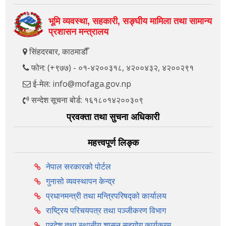
भूमि व्यवस्था, सहकारी, सङ्‍घीय मामिला तथा सामान्य
प्रशासन मन्त्रालय
सिंहदरबार, काठमाडौँ
फोन: (+९७७) - ०१-४२००३१८, ४२००४३२, ४२००२९१
ई-मेल: info@mofaga.gov.np
सन्देश सूचना बोर्ड: १६१८०१४२००३०९
प्रवक्ता तथा सुचना अधिकारी
महत्त्वपूर्ण लिङ्क
नेपाल सरकारको पोर्टल
गुनासो व्यवस्थापन केन्द्र
प्रधानमन्त्री तथा मन्त्रिपरिषद्को कार्यालय
राष्ट्रिय परिचयपत्र तथा पञ्‍जीकरण विभाग
प्रदेश तथा स्थानीय शासन सहयोग कार्यक्रम