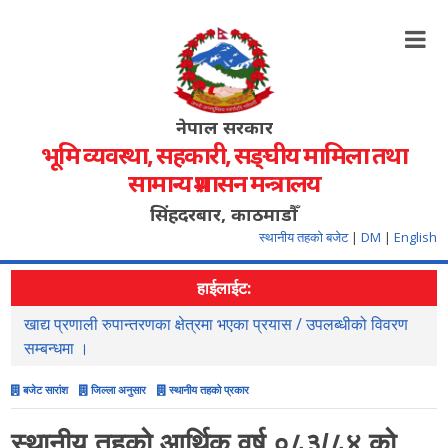
नेपाल सरकार
भूमि व्यवस्था, सहकारी, सङ्‍घीय मामिला तथा
सामान्य प्रशासन मन्त्रालय
सिंहदरबार, काठमाडौँ
स्थानीय तहको बजेट
|
DM
|
English
हाईलाईट:
खाद्य प्रणाली रुपान्तरणका क्षेत्रमा भएका प्रयास / उपलब्धीको विवरण
स
सम्बन्धमा ।
बजेट सारांश
जिल्ला अनुसार
स्थानीय तहको प्रकार
स्थानीय तहको आर्थिक वर्ष ०८३/८४ को