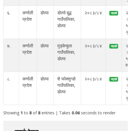
६.
कर्णाली
डोल्पा
डोल्पो बुद्ध
२०८३/८४
२
भएको
प्रदेश
गाउँपालिका,
अ
डोल्पा
१०
बु
७.
कर्णाली
डोल्पा
मुड्केचुला
२०८३/८४
२
भएको
प्रदेश
गाउँपालिका,
अ
डोल्पा
१५
सो
८.
कर्णाली
डोल्पा
शे फोक्सुन्डो
२०८३/८४
२
भएको
प्रदेश
गाउँपालिका,
अ
डोल्पा
१०
बु
Showing
1
to
8
of
8
entries
| Takes
0.06
seconds to render