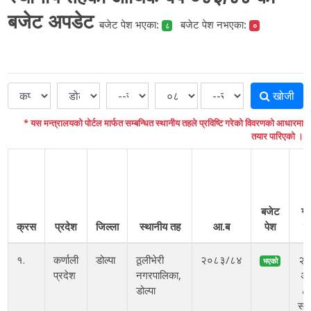
बजेट अपडेट
बजेट पेश भएका:
बजेट पेश नभएका:
८
०
खोजी
* यस मन्त्रालयको पोर्टल मार्फत सम्बन्धित स्थानीय तहले प्रविष्टि गरेको विवरणको आधारमा
तयार पारिएको ।
प
बजेट
गर
क्रस
प्रदेश
जिल्ला
स्थानीय तह
आ.ब
पेश
म
१.
कर्णाली
डोल्पा
ठूलीभेरी
२०८३/८४
२
भएको
प्रदेश
नगरपालिका,
अ
डोल्पा
८ 
सो