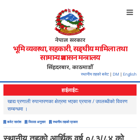
नेपाल सरकार
भूमि व्यवस्था, सहकारी, सङ्‍घीय मामिला तथा
सामान्य प्रशासन मन्त्रालय
सिंहदरबार, काठमाडौँ
स्थानीय तहको बजेट
|
DM
|
English
हाईलाईट:
खाद्य प्रणाली रुपान्तरणका क्षेत्रमा भएका प्रयास / उपलब्धीको विवरण
स
सम्बन्धमा ।
बजेट सारांश
जिल्ला अनुसार
स्थानीय तहको प्रकार
स्थानीय तहको आर्थिक वर्ष ०८३/८४ को