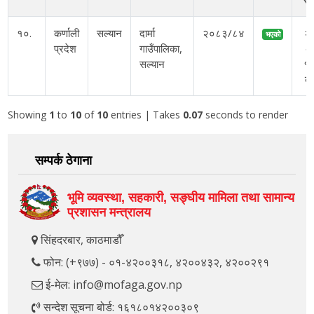
सो
१०.
कर्णाली
सल्यान
दार्मा
२०८३/८४
२
भएको
प्रदेश
गाउँपालिका,
अ
सल्यान
१०
बु
Showing
1
to
10
of
10
entries
| Takes
0.07
seconds to render
सम्पर्क ठेगाना
भूमि व्यवस्था, सहकारी, सङ्‍घीय मामिला तथा सामान्य
प्रशासन मन्त्रालय
सिंहदरबार, काठमाडौँ
फोन: (+९७७) - ०१-४२००३१८, ४२००४३२, ४२००२९१
ई-मेल: info@mofaga.gov.np
सन्देश सूचना बोर्ड: १६१८०१४२००३०९