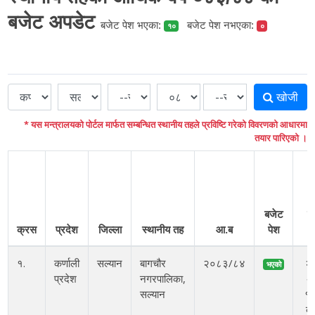
बजेट अपडेट
बजेट पेश भएका:
बजेट पेश नभएका:
१०
०
खोजी
* यस मन्त्रालयको पोर्टल मार्फत सम्बन्धित स्थानीय तहले प्रविष्टि गरेको विवरणको आधारमा
तयार पारिएको ।
बजेट
ग
क्रस
प्रदेश
जिल्ला
स्थानीय तह
आ.ब
पेश
म
१.
कर्णाली
सल्यान
बागचौर
२०८३/८४
२
भएको
प्रदेश
नगरपालिका,
अ
सल्यान
१०
बु