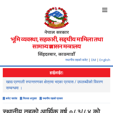
नेपाल सरकार
भूमि व्यवस्था, सहकारी, सङ्‍घीय मामिला तथा
सामान्य प्रशासन मन्त्रालय
सिंहदरबार, काठमाडौँ
स्थानीय तहको बजेट
|
DM
|
English
हाईलाईट:
खाद्य प्रणाली रुपान्तरणका क्षेत्रमा भएका प्रयास / उपलब्धीको विवरण
स
सम्बन्धमा ।
बजेट सारांश
जिल्ला अनुसार
स्थानीय तहको प्रकार
स्थानीय तहको आर्थिक वर्ष ०८३/८४ को