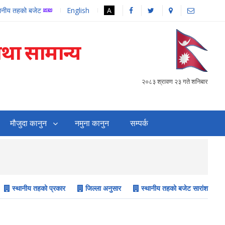
थानीय तहको बजेट
English
A
तथा सामान्य
२०८३ श्रावण २३ गते शनिबार
मौजुदा कानुन
नमुना कानुन
सम्पर्क
सहजिकरण तथा समन्वय गर्
स्थानीय तहको प्रकार
जिल्ला अनुसार
स्थानीय तहको बजेट सारांश