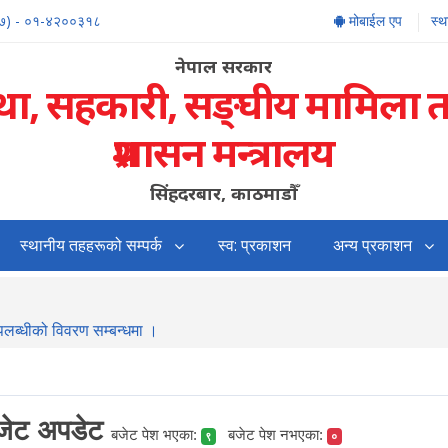
७) - ०१-४२००३१८
मोबाईल एप
स्
नेपाल सरकार
्था, सहकारी, सङ्‍घीय मामिला 
प्रशासन मन्त्रालय
सिंहदरबार, काठमाडौँ
स्थानीय तहहरूको सम्पर्क
स्व: प्रकाशन
अन्य प्रकाशन
उपलब्धीको विवरण सम्बन्धमा ।
बजेट अपडेट
बजेट पेश भएका:
बजेट पेश नभएका:
९
०