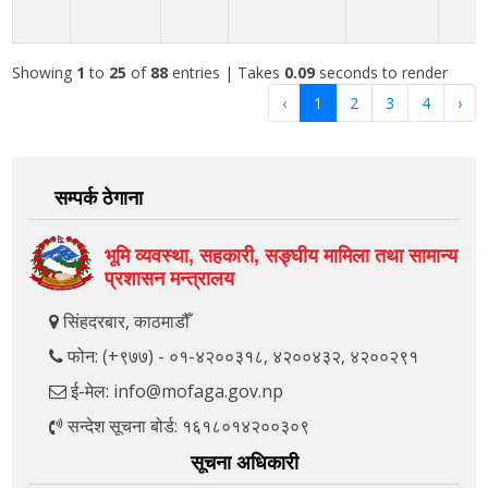
Showing
1
to
25
of
88
entries
| Takes
0.09
seconds to render
‹
1
2
3
4
›
सम्पर्क ठेगाना
भूमि व्यवस्था, सहकारी, सङ्‍घीय मामिला तथा सामान्य
प्रशासन मन्त्रालय
सिंहदरबार, काठमाडौँ
फोन: (+९७७) - ०१-४२००३१८, ४२००४३२, ४२००२९१
ई-मेल: info@mofaga.gov.np
सन्देश सूचना बोर्ड: १६१८०१४२००३०९
सूचना अधिकारी