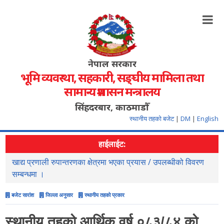
नेपाल सरकार
भूमि व्यवस्था, सहकारी, सङ्‍घीय मामिला तथा
सामान्य प्रशासन मन्त्रालय
सिंहदरबार, काठमाडौँ
स्थानीय तहको बजेट
|
DM
|
English
हाईलाईट:
सहजिकरण तथा समन्वय गर्ने सम्वन्धमा ।
न
स
बजेट सारांश
जिल्ला अनुसार
स्थानीय तहको प्रकार
स्थानीय तहको आर्थिक वर्ष ०८३/८४ को