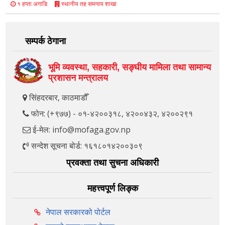
स्थानीय तह समन्वय शाखा
१ हप्ता अगाडि
सम्पर्क ठेगाना
भूमि व्यवस्था, सहकारी, सङ्‍घीय मामिला तथा सामान्य
प्रशासन मन्त्रालय
सिंहदरबार, काठमाडौँ
फोन: (+९७७) - ०१-४२००३१८, ४२००४३२, ४२००२९१
ई-मेल: info@mofaga.gov.np
सन्देश सूचना बोर्ड: १६१८०१४२००३०९
प्रवक्ता तथा सुचना अधिकारी
महत्त्वपूर्ण लिङ्क
नेपाल सरकारको पोर्टल