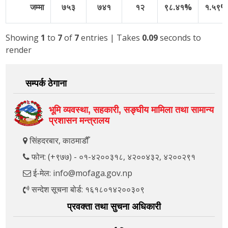
जम्मा
७५३
७४१
१२
९८.४१%
१.५९
Showing
1
to
7
of
7
entries
| Takes
0.09
seconds to
render
सम्पर्क ठेगाना
भूमि व्यवस्था, सहकारी, सङ्‍घीय मामिला तथा सामान्य
प्रशासन मन्त्रालय
सिंहदरबार, काठमाडौँ
फोन: (+९७७) - ०१-४२००३१८, ४२००४३२, ४२००२९१
ई-मेल: info@mofaga.gov.np
सन्देश सूचना बोर्ड: १६१८०१४२००३०९
प्रवक्ता तथा सुचना अधिकारी