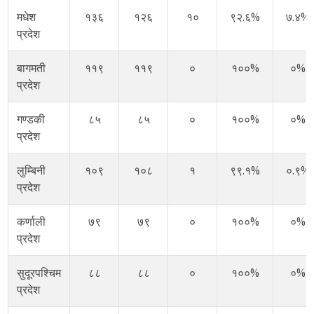
मधेश
१३६
१२६
१०
९२.६%
७.४%
प्रदेश
बागमती
११९
११९
०
१००%
०%
प्रदेश
गण्डकी
८५
८५
०
१००%
०%
प्रदेश
लुम्बिनी
१०९
१०८
१
९९.१%
०.९%
प्रदेश
कर्णाली
७९
७९
०
१००%
०%
प्रदेश
सुदूरपश्चिम
८८
८८
०
१००%
०%
प्रदेश