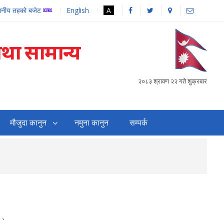
थानीय तहको बजेट
English
A
तथा सामान्य
२०८३ श्रावण २२ गते शुक्रबार
मौजुदा कानुन
नमुना कानुन
सम्पर्क
सहजिकरण तथा समन्वय गर्
`