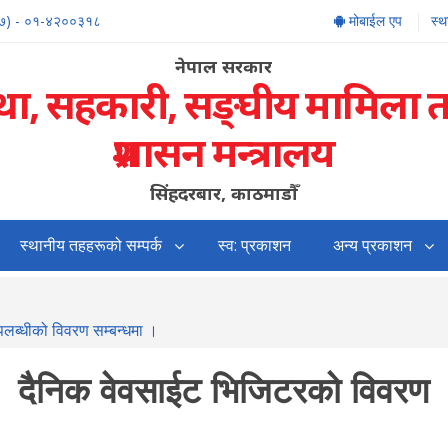
७) - ०१-४२००३१८
मोबाईल एप
स्
नेपाल सरकार
्था, सहकारी, सङ्‍घीय मामिला 
प्रशासन मन्त्रालय
सिंहदरबार, काठमाडौँ
स्थानीय तहहरूको सम्पर्क
स्व: प्रकाशन
अन्य प्रकाशन
उपलब्धीको विवरण सम्बन्धमा ।
दैनिक वेवसाईट भिजिटरको विवरण