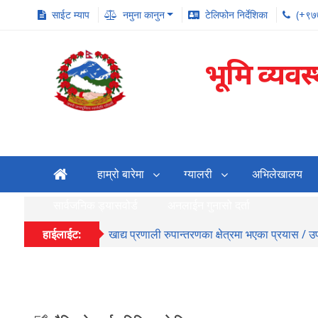
साईट म्याप
नमुना कानुन
टेलिफोन निर्देशिका
(+९७
भूमि व्यवस
हाम्रो बारेमा
ग्यालरी
अभिलेखालय
सार्वजनिक ड्यासवोर्ड
अनलाईन गुनासो दर्ता
हाईलाईट:
खाद्य प्रणाली रुपान्तरणका क्षेत्रमा भएका प्रयास / 