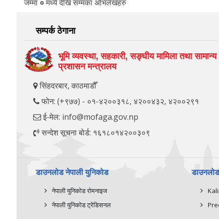
जम्मा
०
मध्ये
देखि
सम्मका अभिलेखहरु
सम्पर्क ठेगाना
भूमि व्यवस्था, सहकारी, सङ्‍घीय मामिला तथा सामान्य
प्रशासन मन्त्रालय
सिंहदरबार, काठमाडौँ
फोन: (+९७७) - ०१-४२००३१८, ४२००४३२, ४२००२९१
ई-मेल: info@mofaga.gov.np
सन्देश सूचना बोर्ड: १६१८०१४२००३०९
डाउनलोड नेपाली युनिकोड
डाउनलोड 
नेपाली युनिकोड रोमनाइज
Kal
नेपाली युनिकोड ट्रेडिसनल
Pre