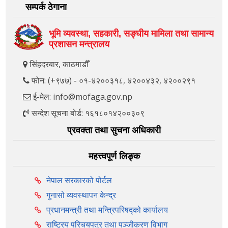
सम्पर्क ठेगाना
भूमि व्यवस्था, सहकारी, सङ्‍घीय मामिला तथा सामान्य
प्रशासन मन्त्रालय
सिंहदरबार, काठमाडौँ
फोन: (+९७७) - ०१-४२००३१८, ४२००४३२, ४२००२९१
ई-मेल: info@mofaga.gov.np
सन्देश सूचना बोर्ड: १६१८०१४२००३०९
प्रवक्ता तथा सुचना अधिकारी
महत्त्वपूर्ण लिङ्क
नेपाल सरकारको पोर्टल
गुनासो व्यवस्थापन केन्द्र
प्रधानमन्त्री तथा मन्त्रिपरिषद्को कार्यालय
राष्ट्रिय परिचयपत्र तथा पञ्‍जीकरण विभाग