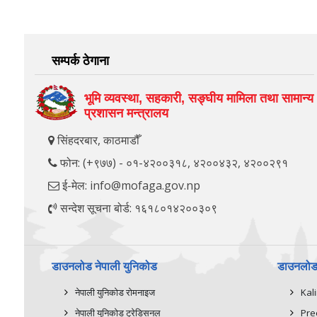
सम्पर्क ठेगाना
भूमि व्यवस्था, सहकारी, सङ्‍घीय मामिला तथा सामान्य
प्रशासन मन्त्रालय
सिंहदरबार, काठमाडौँ
फोन: (+९७७) - ०१-४२००३१८, ४२००४३२, ४२००२९१
ई-मेल: info@mofaga.gov.np
सन्देश सूचना बोर्ड: १६१८०१४२००३०९
डाउनलोड नेपाली युनिकोड
डाउनलोड 
नेपाली युनिकोड रोमनाइज
Kal
नेपाली युनिकोड ट्रेडिसनल
Pre