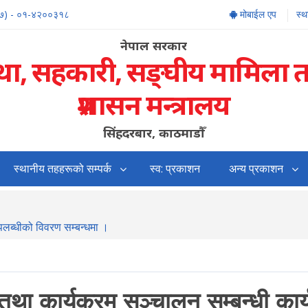
७) - ०१-४२००३१८
मोबाईल एप
स्
नेपाल सरकार
्था, सहकारी, सङ्‍घीय मामिला 
प्रशासन मन्त्रालय
सिंहदरबार, काठमाडौँ
स्थानीय तहहरूको सम्पर्क
स्व: प्रकाशन
अन्य प्रकाशन
उपलब्धीको विवरण सम्बन्धमा ।
था कार्यक्रम सञ्चालन सम्बन्धी कार