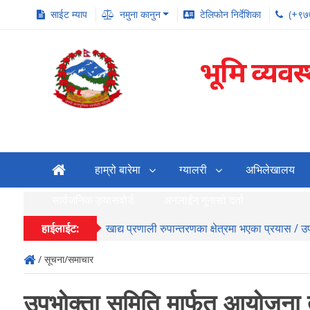
साईट म्याप
नमुना कानुन
टेलिफोन निर्देशिका
(+९७
भूमि व्यवस
हाम्रो बारेमा
ग्यालरी
अभिलेखालय
सार्वजनिक ड्यासवोर्ड
अनलाईन गुनासो दर्ता
हाईलाईट:
खाद्य प्रणाली रुपान्तरणका क्षेत्रमा भएका प्रयास / 
/ सूचना/समाचार
उपभोक्ता समिति मार्फत आयोजना त