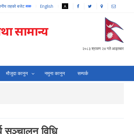
थानीय तहको बजेट
English
A
तथा सामान्य
२०८३ श्रावण २४ गते आइतबार
मौजुदा कानुन
नमुना कानुन
सम्पर्क
सहजिकरण तथा समन्वय गर्
्य सञ्चालन विधि