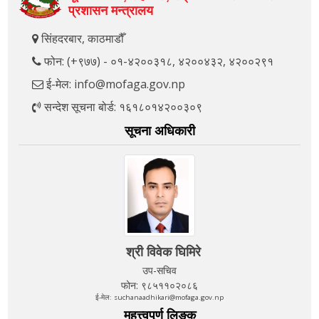
प्रशासन मन्त्रालय
सिंहदरबार, काठमाडौँ
फोन: (+९७७) - ०१-४२००३१८, ४२००४३२, ४२००२९१
ई-मेल: info@mofaga.gov.np
सन्देश सूचना बोर्ड: १६१८०१४२००३०९
सूचना अधिकारी
श्री विवेक घिमिरे
उप-सचिव
फोन: ९८५११०२०८६
ई-मेल: suchanaadhikari@mofaga.gov.np
महत्त्वपूर्ण लिङ्क