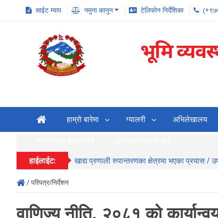
साईट म्याप
नमुना कानुन
टेलिफोन निर्देशिका
(+९७
भूमि व्यवस
हाम्रो बारेमा
ग्यालरी
अभिलेखालय
सार्वजनिक ड्यासवोर्ड
अनलाईन गुनासो दर्ता
हाईलाईट:
खाद्य प्रणाली रुपान्तरणका क्षेत्रमा भएका प्रयास / 
/ परिपत्र/निर्देशन
वाणिज्य नीति, २०८१ को कार्यान्व