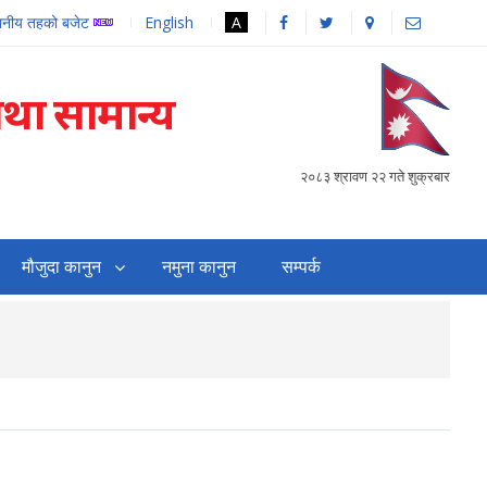
थानीय तहको बजेट
English
A
तथा सामान्य
२०८३ श्रावण २२ गते शुक्रबार
मौजुदा कानुन
नमुना कानुन
सम्पर्क
सहजिकरण तथा समन्वय गर्