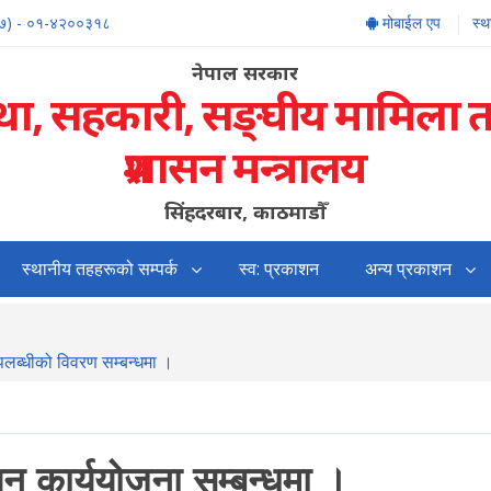
७) - ०१-४२००३१८
मोबाईल एप
स्
नेपाल सरकार
्था, सहकारी, सङ्‍घीय मामिला 
प्रशासन मन्त्रालय
सिंहदरबार, काठमाडौँ
स्थानीय तहहरूको सम्पर्क
स्व: प्रकाशन
अन्य प्रकाशन
उपलब्धीको विवरण सम्बन्धमा ।
यन कार्ययोजना सम्बन्धमा ।