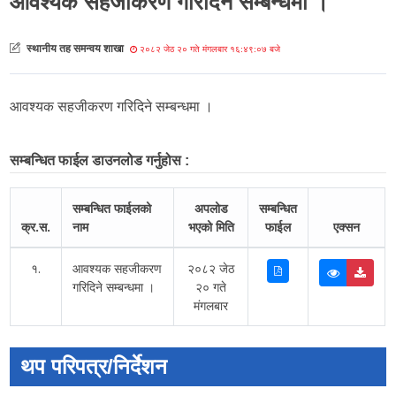
आवश्यक सहजीकरण गरिदिने सम्बन्धमा ।
स्थानीय तह समन्वय शाखा
२०८२ जेठ २० गते मंगलबार १६:४९:०७ बजे
आवश्यक सहजीकरण गरिदिने सम्बन्धमा ।
सम्बन्धित फाईल डाउनलोड गर्नुहोस :
सम्बन्धित फाईलको
अपलोड
सम्बन्धित
क्र.स.
नाम
भएको मिति
फाईल
एक्सन
१.
आवश्यक सहजीकरण
२०८२ जेठ
गरिदिने सम्बन्धमा ।
२० गते
मंगलबार
थप परिपत्र/निर्देशन