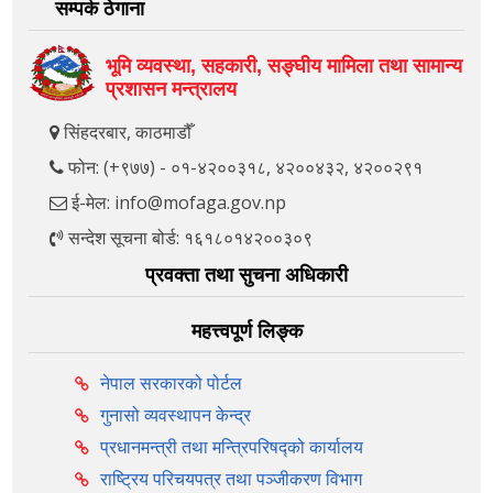
सम्पर्क ठेगाना
भूमि व्यवस्था, सहकारी, सङ्‍घीय मामिला तथा सामान्य
प्रशासन मन्त्रालय
सिंहदरबार, काठमाडौँ
फोन: (+९७७) - ०१-४२००३१८, ४२००४३२, ४२००२९१
ई-मेल: info@mofaga.gov.np
सन्देश सूचना बोर्ड: १६१८०१४२००३०९
प्रवक्ता तथा सुचना अधिकारी
महत्त्वपूर्ण लिङ्क
नेपाल सरकारको पोर्टल
गुनासो व्यवस्थापन केन्द्र
प्रधानमन्त्री तथा मन्त्रिपरिषद्को कार्यालय
राष्ट्रिय परिचयपत्र तथा पञ्‍जीकरण विभाग