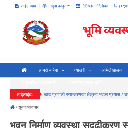
साईट म्याप
नमुना कानुन
टेलिफोन निर्देशिका
(+९७
भूमि व्यवस
हाम्रो बारेमा
ग्यालरी
अभिलेखालय
सार्वजनिक ड्यासवोर्ड
अनलाईन गुनासो दर्ता
हाईलाईट:
खाद्य प्रणाली रुपान्तरणका क्षेत्रमा भएका प्रयास / 
/ सूचना/समाचार
भवन निर्माण व्यवस्था सुदृढीकरण स