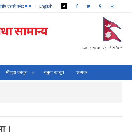
थानीय तहको बजेट
English
A
तथा सामान्य
२०८३ श्रावण २३ गते शनिबार
मौजुदा कानुन
नमुना कानुन
सम्पर्क
सहजिकरण तथा समन्वय गर्
धमा।