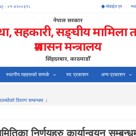
७) - ०१-४२००३१८
मोबाईल एप
स्
नेपाल सरकार
्था, सहकारी, सङ्‍घीय मामिला 
प्रशासन मन्त्रालय
सिंहदरबार, काठमाडौँ
स्थानीय तहहरूको सम्पर्क
स्व: प्रकाशन
अन्य प्रकाशन
उपलब्धीको विवरण सम्बन्धमा ।
मितिका निर्णयहरु कार्यान्वयन सम्बन्