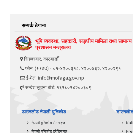
सम्पर्क ठेगाना
भूमि व्यवस्था, सहकारी, सङ्‍घीय मामिला तथा सामान्य
प्रशासन मन्त्रालय
सिंहदरबार, काठमाडौँ
फोन: (+९७७) - ०१-४२००३१८, ४२००४३२, ४२००२९१
ई-मेल: info@mofaga.gov.np
सन्देश सूचना बोर्ड: १६१८०१४२००३०९
डाउनलोड नेपाली युनिकोड
डाउनलोड 
नेपाली युनिकोड रोमनाइज
Kal
नेपाली युनिकोड ट्रेडिसनल
Pre