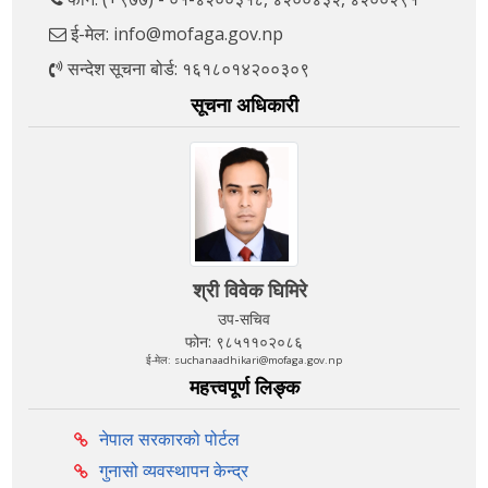
ई-मेल: info@mofaga.gov.np
सन्देश सूचना बोर्ड: १६१८०१४२००३०९
सूचना अधिकारी
श्री विवेक घिमिरे
उप-सचिव
फोन: ९८५११०२०८६
ई-मेल: suchanaadhikari@mofaga.gov.np
महत्त्वपूर्ण लिङ्क
नेपाल सरकारको पोर्टल
गुनासो व्यवस्थापन केन्द्र