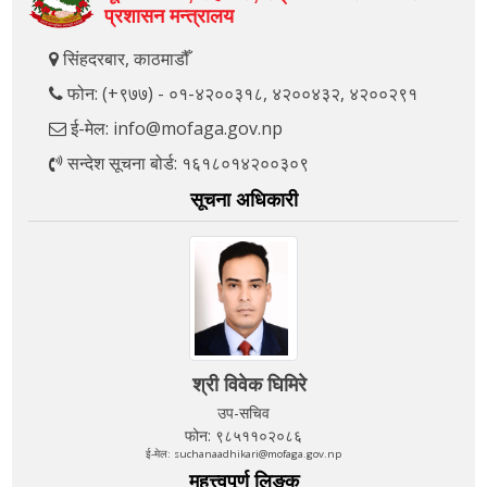
प्रशासन मन्त्रालय
सिंहदरबार, काठमाडौँ
फोन: (+९७७) - ०१-४२००३१८, ४२००४३२, ४२००२९१
ई-मेल: info@mofaga.gov.np
सन्देश सूचना बोर्ड: १६१८०१४२००३०९
सूचना अधिकारी
श्री विवेक घिमिरे
उप-सचिव
फोन: ९८५११०२०८६
ई-मेल: suchanaadhikari@mofaga.gov.np
महत्त्वपूर्ण लिङ्क