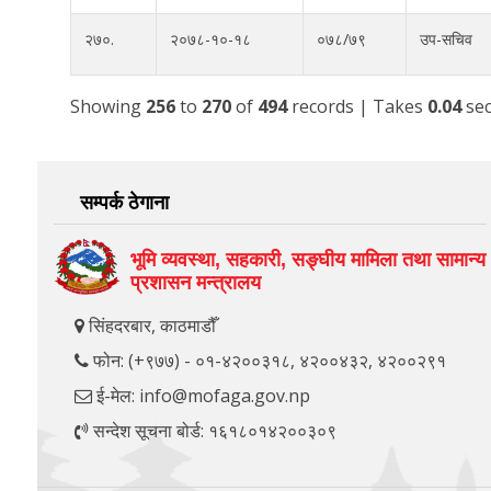
२७०.
२०७८-१०-१८
०७८/७९
उप-सचिव
Showing
256
to
270
of
494
records
| Takes
0.04
sec
सम्पर्क ठेगाना
भूमि व्यवस्था, सहकारी, सङ्‍घीय मामिला तथा सामान्य
प्रशासन मन्त्रालय
सिंहदरबार, काठमाडौँ
फोन: (+९७७) - ०१-४२००३१८, ४२००४३२, ४२००२९१
ई-मेल: info@mofaga.gov.np
सन्देश सूचना बोर्ड: १६१८०१४२००३०९