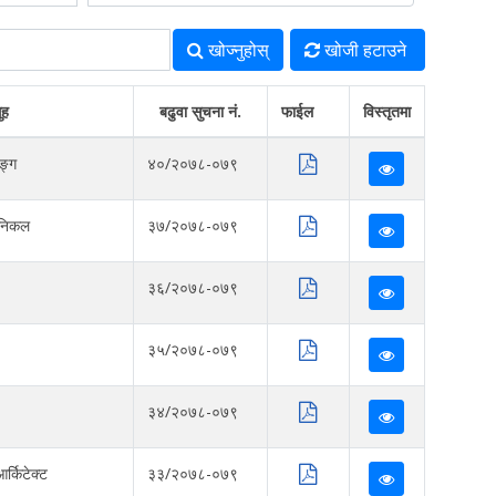
खोज्‍नुहोस्
खोजी हटाउने
ुह
बढुवा सुचना नं.
फाईल
विस्तृतमा
ङ्ग
४०/२०७८-०७९
ानिकल
३७/२०७८-०७९
३६/२०७८-०७९
३५/२०७८-०७९
३४/२०७८-०७९
र्किटेक्ट
३३/२०७८-०७९