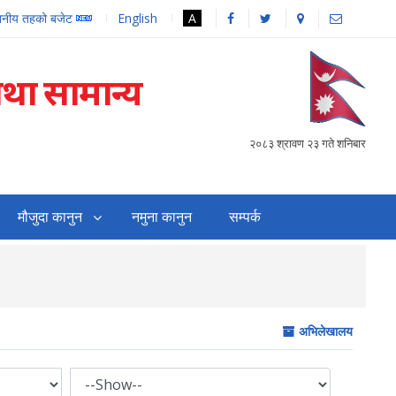
थानीय तहको बजेट
English
A
तथा सामान्य
२०८३ श्रावण २३ गते शनिबार
मौजुदा कानुन
नमुना कानुन
सम्पर्क
सहजिकरण तथा समन्वय गर्
अभिलेखालय