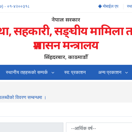
७) - ०१-४२००३१८
मोबाईल एप
स्
नेपाल सरकार
्था, सहकारी, सङ्‍घीय मामिला 
प्रशासन मन्त्रालय
सिंहदरबार, काठमाडौँ
स्थानीय तहहरूको सम्पर्क
स्व: प्रकाशन
अन्य प्रकाशन
उपलब्धीको विवरण सम्बन्धमा ।