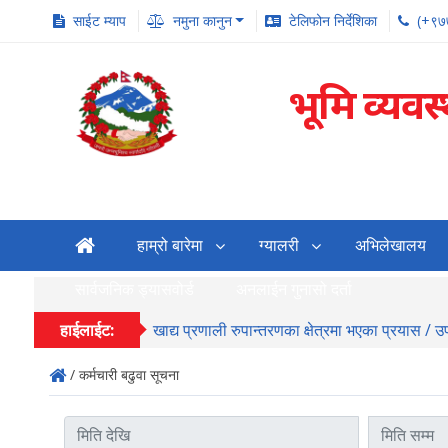
साईट म्याप
नमुना कानुन
टेलिफोन निर्देशिका
(+९७
भूमि व्यवस
हाम्रो बारेमा
ग्यालरी
अभिलेखालय
सार्वजनिक ड्यासवोर्ड
अनलाईन गुनासो दर्ता
हाईलाईट:
खाद्य प्रणाली रुपान्तरणका क्षेत्रमा भएका प्रयास / 
/ कर्मचारी बढुवा सूचना