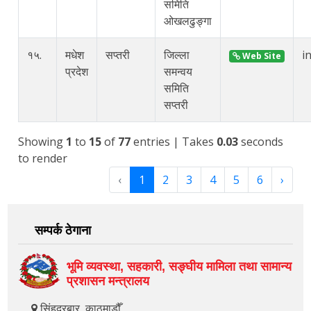
समिति
ओखलढुङ्गा
१५.
मधेश
सप्तरी
जिल्ला
i
Web Site
प्रदेश
समन्वय
समिति
सप्तरी
Showing
1
to
15
of
77
entries
| Takes
0.03
seconds
to render
‹
1
2
3
4
5
6
›
सम्पर्क ठेगाना
भूमि व्यवस्था, सहकारी, सङ्‍घीय मामिला तथा सामान्य
प्रशासन मन्त्रालय
सिंहदरबार, काठमाडौँ