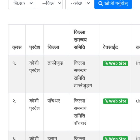
खोजी गर्नुहोस्
जिल्ला
समन्वय
क्रस
प्रदेश
जिल्ला
समिति
वेवसाईट
का
१.
कोशी
ताप्लेजुङ
जिल्ला
i
Web Site
प्रदेश
समन्वय
समिति
ताप्लेजुङ्ग
२.
कोशी
पाँचथर
जिल्ला
d
Web Site
प्रदेश
समन्वय
समिति
पाँचथर
३.
कोशी
इलाम
जिल्ला
i
Web Site