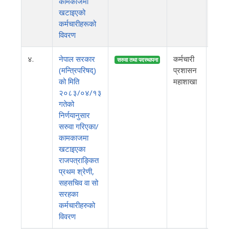
कामकाजमा
खटाइएको
कर्मचारीहरूको
विवरण
४.
नेपाल सरकार
कर्मचारी
२०८
सरुवा तथा पदस्थापना
(मन्त्रिपरिषद्)
प्रशासन
को मिति
महाशाखा
२०८३/०४/१३
गतेको
निर्णयानुसार
सरुवा गरिएका/
कामकाजमा
खटाइएका
राजपत्राङ्कित
प्रथम श्रेणी,
सहसचिव वा सो
सरहका
कर्मचारीहरुको
विवरण