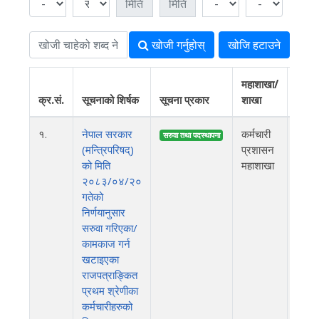
खोजी गर्नुहोस्
खोजि हटाउने
महाशाखा/
क्र.सं.
सूचनाको शिर्षक
सूचना प्रकार
शाखा
प्रक
१.
नेपाल सरकार
कर्मचारी
२०८
सरुवा तथा पदस्थापना
(मन्त्रिपरिषद्)
प्रशासन
को मिति
महाशाखा
२०८३/०४/२०
गतेको
निर्णयानुसार
सरुवा गरिएका/
कामकाज गर्न
खटाइएका
राजपत्राङ्कित
प्रथम श्रेणीका
कर्मचारीहरुको