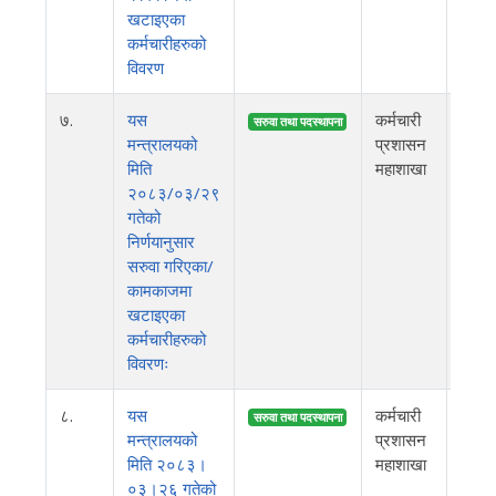
खटाइएका
कर्मचारीहरुको
विवरण
७.
यस
कर्मचारी
२०८
सरुवा तथा पदस्थापना
मन्त्रालयको
प्रशासन
मिति
महाशाखा
२०८३/०३/२९
गतेको
निर्णयानुसार
सरुवा गरिएका/
कामकाजमा
खटाइएका
कर्मचारीहरुको
विवरणः
८.
यस
कर्मचारी
२०८
सरुवा तथा पदस्थापना
मन्त्रालयको
प्रशासन
मिति २०८३।
महाशाखा
०३।२६ गतेको