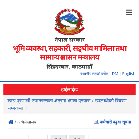
नेपाल सरकार
भूमि व्यवस्था, सहकारी, सङ्‍घीय मामिला तथा
सामान्य प्रशासन मन्त्रालय
सिंहदरबार, काठमाडौँ
स्थानीय तहको बजेट
|
DM
|
English
हाईलाईट:
सहजिकरण तथा समन्वय गर्ने सम्वन्धमा ।
न
स
/ अभिलेखालय
कर्मचारी बढुवा सूचना