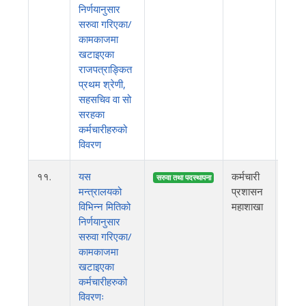
निर्णयानुसार
सरुवा गरिएका/
कामकाजमा
खटाइएका
राजपत्राङ्कित
प्रथम श्रेणी,
सहसचिव वा सो
सरहका
कर्मचारीहरुको
विवरण
११.
यस
कर्मचारी
२०८
सरुवा तथा पदस्थापना
मन्त्रालयको
प्रशासन
विभिन्न मितिको
महाशाखा
निर्णयानुसार
सरुवा गरिएका/
कामकाजमा
खटाइएका
कर्मचारीहरुको
विवरणः