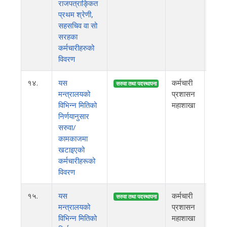
राजपत्राङ्कित
प्रथम श्रेणी,
सहसचिव वा सो
सरहका
कर्मचारीहरुको
विवरण
१४.
यस
कर्मचारी
२०८
सरुवा तथा पदस्थापना
मन्त्रालयको
प्रशासन
विभिन्न मितिको
महाशाखा
निर्णयानुसार
सरुवा/
कामकाजमा
खटाइएको
कर्मचारीहरूको
विवरण
१५.
यस
कर्मचारी
२०८
सरुवा तथा पदस्थापना
मन्त्रालयको
प्रशासन
विभिन्न मितिको
महाशाखा