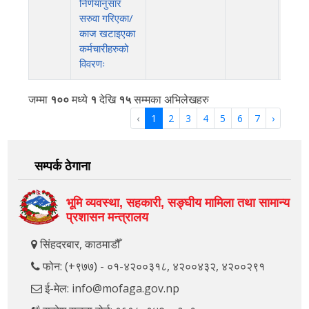
निर्णयानुसार
सरुवा गरिएका/
काज खटाइएका
कर्मचारीहरुको
विवरणः
जम्मा
१००
मध्ये
१
देखि
१५
सम्मका अभिलेखहरु
‹
1
2
3
4
5
6
7
›
सम्पर्क ठेगाना
भूमि व्यवस्था, सहकारी, सङ्‍घीय मामिला तथा सामान्य
प्रशासन मन्त्रालय
सिंहदरबार, काठमाडौँ
फोन: (+९७७) - ०१-४२००३१८, ४२००४३२, ४२००२९१
ई-मेल: info@mofaga.gov.np