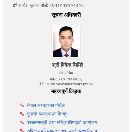
सन्देश सूचना बोर्ड: १६१८०१४२००३०९
सूचना अधिकारी
श्री विवेक घिमिरे
उप-सचिव
फोन: ९८५११०२०८६
ई-मेल: suchanaadhikari@mofaga.gov.np
महत्त्वपूर्ण लिङ्क
नेपाल सरकारको पोर्टल
गुनासो व्यवस्थापन केन्द्र
प्रधानमन्त्री तथा मन्त्रिपरिषद्को कार्यालय
राष्ट्रिय परिचयपत्र तथा पञ्‍जीकरण विभाग