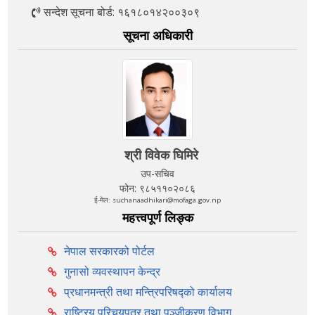
सन्देश सूचना बोर्ड: १६१८०१४२००३०९
सूचना अधिकारी
श्री विवेक घिमिरे
उप-सचिव
फोन: ९८५११०२०८६
ई-मेल: suchanaadhikari@mofaga.gov.np
महत्त्वपूर्ण लिङ्क
नेपाल सरकारको पोर्टल
गुनासो व्यवस्थापन केन्द्र
प्रधानमन्त्री तथा मन्त्रिपरिषद्को कार्यालय
राष्ट्रिय परिचयपत्र तथा पञ्‍जीकरण विभाग