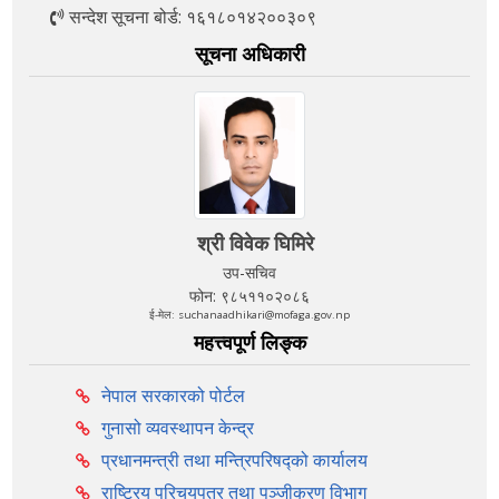
सन्देश सूचना बोर्ड: १६१८०१४२००३०९
सूचना अधिकारी
श्री विवेक घिमिरे
उप-सचिव
फोन: ९८५११०२०८६
ई-मेल: suchanaadhikari@mofaga.gov.np
महत्त्वपूर्ण लिङ्क
नेपाल सरकारको पोर्टल
गुनासो व्यवस्थापन केन्द्र
प्रधानमन्त्री तथा मन्त्रिपरिषद्को कार्यालय
राष्ट्रिय परिचयपत्र तथा पञ्‍जीकरण विभाग