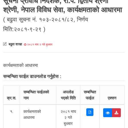
सूचना प्रविधि निर्देशक, रा.प. द्वितीय श्रेणी
श्रेणी, नेपाल विविध सेवा, कार्यक्षमताको आधारमा
( बढुवा सुचना नं. १०३-२०८१/८२, निर्णय
मिति:२०८१-९-२९ )
बढुवा शाखा
२०८१ माघ २ गते बुधबार
कार्यक्षमताको आधारमा
सम्बन्धित फाईल डाउनलोड गर्नुहोस :
सम्बन्धित फाईलको
अपलोड
सम्बन्धित
क्र.स.
नाम
भएको मिति
फाईल
एक्सन
१.
कार्यक्षमताको
२०८१ माघ
आधारमा
२ गते
बुधबार