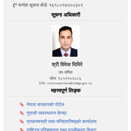
सन्देश सूचना बोर्ड: १६१८०१४२००३०९
सूचना अधिकारी
श्री विवेक घिमिरे
उप-सचिव
फोन: ९८५११०२०८६
ई-मेल: suchanaadhikari@mofaga.gov.np
महत्त्वपूर्ण लिङ्क
नेपाल सरकारको पोर्टल
गुनासो व्यवस्थापन केन्द्र
प्रधानमन्त्री तथा मन्त्रिपरिषद्को कार्यालय
राष्ट्रिय परिचयपत्र तथा पञ्‍जीकरण विभाग