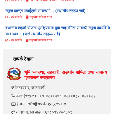
नमुना कानुन पठाईएको सम्बन्धमा । (स्थानीय तहहरु सबै)
सङ्घीय मामिला शाखा
५ बर्ष अगाडि
स्थानीय तहको योजना प्रक्रियामा युवा सहभागिता सम्बन्धी नमुना कार्यविधि
सम्बन्धमा । (श्री स्थानीय तहहरू सबै)
सङ्घीय मामिला शाखा
५ बर्ष अगाडि
सम्पर्क ठेगाना
भूमि व्यवस्था, सहकारी, सङ्‍घीय मामिला तथा सामान्य
प्रशासन मन्त्रालय
सिंहदरबार, काठमाडौँ
फोन: (+९७७) - ०१-४२००३१८, ४२००४३२, ४२००२९१
ई-मेल: info@mofaga.gov.np
सन्देश सूचना बोर्ड: १६१८०१४२००३०९