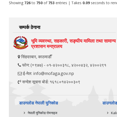
Showing
726
to
750
of
753
entries
| Takes
0.09
seconds to ren
सम्पर्क ठेगाना
भूमि व्यवस्था, सहकारी, सङ्‍घीय मामिला तथा सामान्य
प्रशासन मन्त्रालय
सिंहदरबार, काठमाडौँ
फोन: (+९७७) - ०१-४२००३१८, ४२००४३२, ४२००२९१
ई-मेल: info@mofaga.gov.np
सन्देश सूचना बोर्ड: १६१८०१४२००३०९
डाउनलोड नेपाली युनिकोड
डाउनलोड 
नेपाली युनिकोड रोमनाइज
Kal