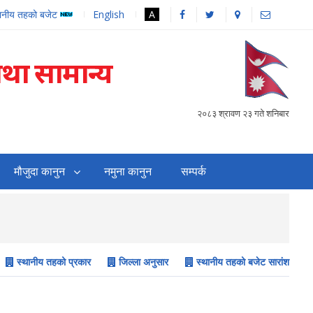
थानीय तहको बजेट
English
A
तथा सामान्य
२०८३ श्रावण २३ गते शनिबार
मौजुदा कानुन
नमुना कानुन
सम्पर्क
सहजिकरण तथा समन्वय गर्
स्थानीय तहको प्रकार
जिल्ला अनुसार
स्थानीय तहको बजेट सारांश