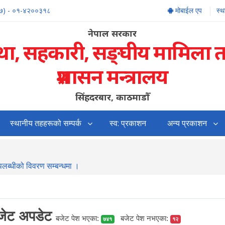
७) - ०१-४२००३१८
मोबाईल एप
स्
नेपाल सरकार
्था, सहकारी, सङ्‍घीय मामिला 
प्रशासन मन्त्रालय
सिंहदरबार, काठमाडौँ
स्थानीय तहहरूको सम्पर्क
स्व: प्रकाशन
अन्य प्रकाशन
उपलब्धीको विवरण सम्बन्धमा ।
बजेट अपडेट
बजेट पेश भएका:
बजेट पेश नभएका:
७४१
१२