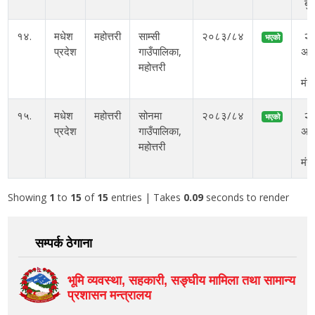
बु
१४.
मधेश
महोत्तरी
साम्सी
२०८३/८४
२
भएको
प्रदेश
गाउँपालिका,
अस
महोत्तरी
ग
मंग
१५.
मधेश
महोत्तरी
सोनमा
२०८३/८४
२
भएको
प्रदेश
गाउँपालिका,
अस
महोत्तरी
ग
मंग
Showing
1
to
15
of
15
entries
| Takes
0.09
seconds to render
सम्पर्क ठेगाना
भूमि व्यवस्था, सहकारी, सङ्‍घीय मामिला तथा सामान्य
प्रशासन मन्त्रालय