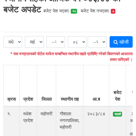
बजेट अपडेट
बजेट पेश भएका:
बजेट पेश नभएका:
१५
०
खोजी
* यस मन्त्रालयको पोर्टल मार्फत सम्बन्धित स्थानीय तहले प्रविष्टि गरेको विवरणको आधारमा
तयार पारिएको ।
प
बजेट
गर
क्रस
प्रदेश
जिल्ला
स्थानीय तह
आ.ब
पेश
म
१.
मधेश
महोत्तरी
गौशाला
२०८३/८४
२
भएको
प्रदेश
नगरपालिका,
अस
महोत्तरी
ग
आइ