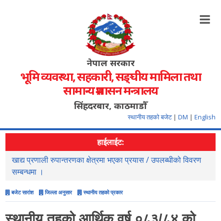
नेपाल सरकार
भूमि व्यवस्था, सहकारी, सङ्‍घीय मामिला तथा
सामान्य प्रशासन मन्त्रालय
सिंहदरबार, काठमाडौँ
स्थानीय तहको बजेट
|
DM
|
English
हाईलाईट:
खाद्य प्रणाली रुपान्तरणका क्षेत्रमा भएका प्रयास / उपलब्धीको विवरण
स
सम्बन्धमा ।
बजेट सारांश
जिल्ला अनुसार
स्थानीय तहको प्रकार
स्थानीय तहको आर्थिक वर्ष ०८३/८४ को