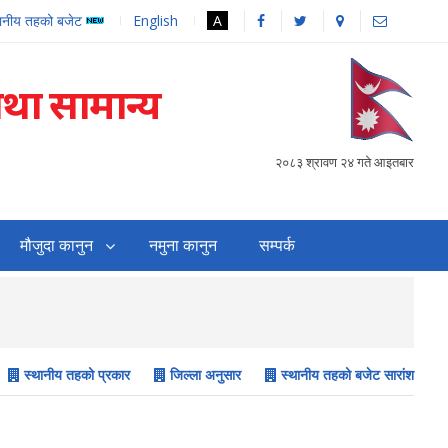
थानीय तहको बजेट
English
A
तथा सामान्य
२०८३ श्रावण २४ गते आइतबार
मौजुदा कानुन
नमुना कानुन
सम्पर्क
सहजिकरण तथा समन्वय गर्
स्थानीय तहको प्रकार
जिल्ला अनुसार
स्थानीय तहको बजेट सारांश