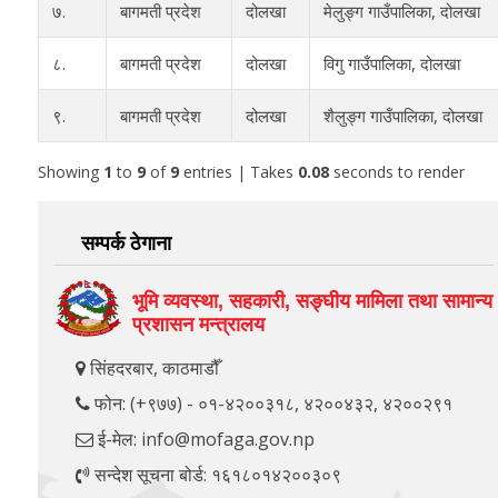
७.
बागमती प्रदेश
दोलखा
मेलुङ्ग गाउँपालिका, दोलखा
८.
बागमती प्रदेश
दोलखा
विगु गाउँपालिका, दोलखा
९.
बागमती प्रदेश
दोलखा
शैलुङ्ग गाउँपालिका, दोलखा
Showing
1
to
9
of
9
entries
| Takes
0.08
seconds to render
सम्पर्क ठेगाना
भूमि व्यवस्था, सहकारी, सङ्‍घीय मामिला तथा सामान्य
प्रशासन मन्त्रालय
सिंहदरबार, काठमाडौँ
फोन: (+९७७) - ०१-४२००३१८, ४२००४३२, ४२००२९१
ई-मेल: info@mofaga.gov.np
सन्देश सूचना बोर्ड: १६१८०१४२००३०९