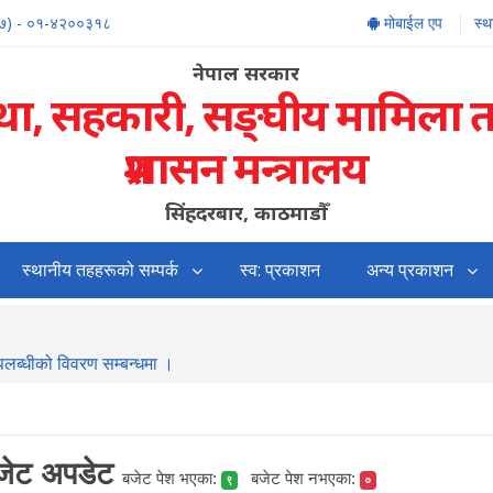
७) - ०१-४२००३१८
मोबाईल एप
स्
नेपाल सरकार
्था, सहकारी, सङ्‍घीय मामिला 
प्रशासन मन्त्रालय
सिंहदरबार, काठमाडौँ
स्थानीय तहहरूको सम्पर्क
स्व: प्रकाशन
अन्य प्रकाशन
उपलब्धीको विवरण सम्बन्धमा ।
बजेट अपडेट
बजेट पेश भएका:
बजेट पेश नभएका:
९
०