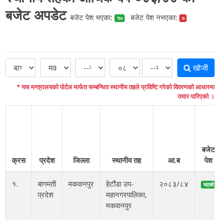
बजेट अपडेट
बजेट पेश भएका:
बजेट पेश नभएका:
१०
०
खोजी
* यस मन्त्रालयको पोर्टल मार्फत सम्बन्धित स्थानीय तहले प्रविष्टि गरेको विवरणको आधारमा
तयार पारिएको ।
बजेट
क्रस
प्रदेश
जिल्ला
स्थानीय तह
आ.ब
पेश
१.
बागमती
मकवानपुर
हेटौंडा उप-
२०८३/८४
भएको
प्रदेश
महानगरपालिका,
मकवानपुर