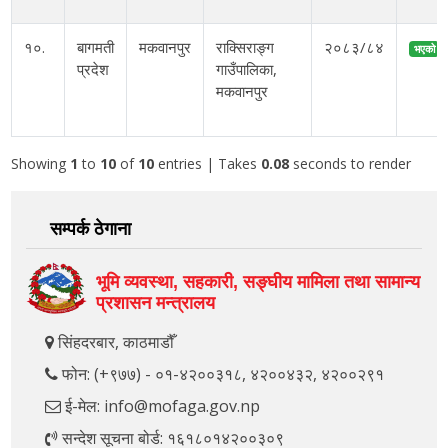
१०.
बागमती
मकवानपुर
राक्सिराङ्ग
२०८३/८४
भएको
प्रदेश
गाउँपालिका,
मकवानपुर
Showing
1
to
10
of
10
entries
| Takes
0.08
seconds to render
सम्पर्क ठेगाना
भूमि व्यवस्था, सहकारी, सङ्‍घीय मामिला तथा सामान्य
प्रशासन मन्त्रालय
सिंहदरबार, काठमाडौँ
फोन: (+९७७) - ०१-४२००३१८, ४२००४३२, ४२००२९१
ई-मेल: info@mofaga.gov.np
सन्देश सूचना बोर्ड: १६१८०१४२००३०९