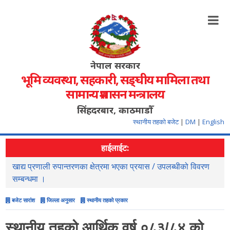
नेपाल सरकार
भूमि व्यवस्था, सहकारी, सङ्‍घीय मामिला तथा
सामान्य प्रशासन मन्त्रालय
सिंहदरबार, काठमाडौँ
स्थानीय तहको बजेट
|
DM
|
English
हाईलाईट:
खाद्य प्रणाली रुपान्तरणका क्षेत्रमा भएका प्रयास / उपलब्धीको विवरण
स
सम्बन्धमा ।
बजेट सारांश
जिल्ला अनुसार
स्थानीय तहको प्रकार
स्थानीय तहको आर्थिक वर्ष ०८३/८४ को