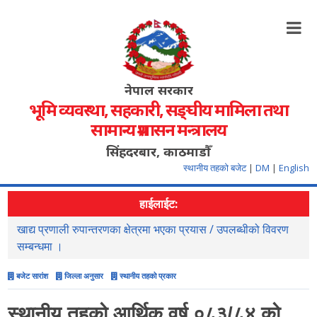
नेपाल सरकार
भूमि व्यवस्था, सहकारी, सङ्‍घीय मामिला तथा
सामान्य प्रशासन मन्त्रालय
सिंहदरबार, काठमाडौँ
स्थानीय तहको बजेट
|
DM
|
English
हाईलाईट:
खाद्य प्रणाली रुपान्तरणका क्षेत्रमा भएका प्रयास / उपलब्धीको विवरण
स
सम्बन्धमा ।
बजेट सारांश
जिल्ला अनुसार
स्थानीय तहको प्रकार
स्थानीय तहको आर्थिक वर्ष ०८३/८४ को