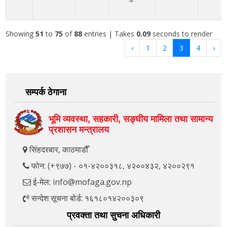
Showing
51
to
75
of
88
entries
| Takes
0.09
seconds to render
‹
1
2
3
4
›
सम्पर्क ठेगाना
भूमि व्यवस्था, सहकारी, सङ्‍घीय मामिला तथा सामान्य
प्रशासन मन्त्रालय
सिंहदरबार, काठमाडौँ
फोन: (+९७७) - ०१-४२००३१८, ४२००४३२, ४२००२९१
ई-मेल: info@mofaga.gov.np
सन्देश सूचना बोर्ड: १६१८०१४२००३०९
प्रवक्ता तथा सुचना अधिकारी