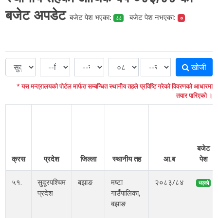
बजेट अपडेट
बजेट पेश भएका:
बजेट पेश नभएका:
८८
०
खोजी
* यस मन्त्रालयको पोर्टल मार्फत सम्बन्धित स्थानीय तहले प्रविष्टि गरेको विवरणको आधारमा
तयार पारिएको ।
बजेट
क्रस
प्रदेश
जिल्ला
स्थानीय तह
आ.ब
पेश
५१.
सुदूरपश्चिम
बझाङ
मष्टा
२०८३/८४
भएको
प्रदेश
गाउँपालिका,
बझाङ