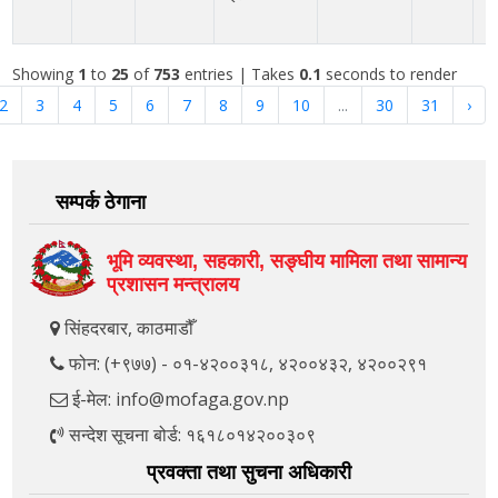
Showing
1
to
25
of
753
entries
| Takes
0.1
seconds to render
2
3
4
5
6
7
8
9
10
...
30
31
›
सम्पर्क ठेगाना
भूमि व्यवस्था, सहकारी, सङ्‍घीय मामिला तथा सामान्य
प्रशासन मन्त्रालय
सिंहदरबार, काठमाडौँ
फोन: (+९७७) - ०१-४२००३१८, ४२००४३२, ४२००२९१
ई-मेल: info@mofaga.gov.np
सन्देश सूचना बोर्ड: १६१८०१४२००३०९
प्रवक्ता तथा सुचना अधिकारी