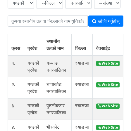
खोजी गर्नुहोस्
स्थानीय
क्रस
प्रदेश
तहको नाम
जिल्ला
वेवसाईट
का
१.
गण्डकी
गल्याङ
स्याङजा
i
Web Site
प्रदेश
नगरपालिका
२.
गण्डकी
चापाकोट
स्याङजा
i
Web Site
प्रदेश
नगरपालिका
३.
गण्डकी
पुतलीबजार
स्याङजा
i
Web Site
प्रदेश
नगरपालिका
४.
गण्डकी
भीरकोट
स्याङजा
i
Web Site