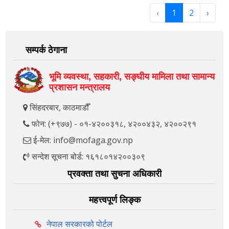
‹
1
2
›
सम्पर्क ठेगाना
भूमि व्यवस्था, सहकारी, सङ्‍घीय मामिला तथा सामान्य
प्रशासन मन्त्रालय
सिंहदरबार, काठमाडौँ
फोन: (+९७७) - ०१-४२००३१८, ४२००४३२, ४२००२९१
ई-मेल: info@mofaga.gov.np
सन्देश सूचना बोर्ड: १६१८०१४२००३०९
प्रवक्ता तथा सुचना अधिकारी
महत्त्वपूर्ण लिङ्क
नेपाल सरकारको पोर्टल