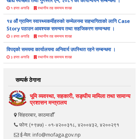
खाद्य स्वच्छता तथा गुणस्तर ऐन, २०८१ को कार्यान्वयन सम्बन्धमा ।
स्थानीय तह समन्वय शाखा
१ हप्ता अगाडि
१४ औं ग्रामिण स्वास्थ्यकर्मीहरुको सम्मेलनमा सहभागिताको लागि Case
Story पठाउन आवश्यक समन्वय तथा सहजिकरण सम्वन्धमा ।
स्थानीय तह समन्वय शाखा
२ हप्ता अगाडि
विपद्को समयमा कार्यालयमा अनिवार्य उपस्थित रहने सम्बन्धमा ।
स्थानीय तह समन्वय शाखा
३ हप्ता अगाडि
सम्पर्क ठेगाना
भूमि व्यवस्था, सहकारी, सङ्‍घीय मामिला तथा सामान्य
प्रशासन मन्त्रालय
सिंहदरबार, काठमाडौँ
फोन: (+९७७) - ०१-४२००३१८, ४२००४३२, ४२००२९१
ई-मेल: info@mofaga.gov.np