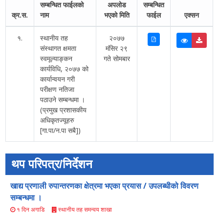
सम्बन्धित फाईलको
अपलोड
सम्बन्धित
क्र.स.
नाम
भएको मिति
फाईल
एक्सन
१.
स्थानीय तह
२०७७
संस्थागत क्षमता
मंसिर २९
स्वमूल्याङ्कन
गते सोमबार
कार्यविधि, २०७७ को
कार्यान्वयन गरी
परीक्षण नतिजा
पठाउने सम्बन्धमा ।
(प्रमुख प्रशासकीय
अधिकृतज्यूहरु
[गा.पा/न.पा सबै])
थप परिपत्र/निर्देशन
खाद्य प्रणाली रुपान्तरणका क्षेत्रमा भएका प्रयास / उपलब्धीको विवरण
सम्बन्धमा ।
स्थानीय तह समन्वय शाखा
१ दिन अगाडि