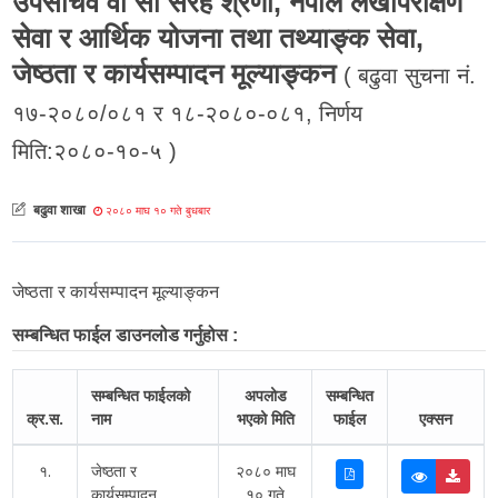
उपसचिव वा सो सरह श्रेणी, नेपाल लेखापरीक्षण
सेवा र आर्थिक योजना तथा तथ्याङ्क सेवा,
जेष्ठता र कार्यसम्पादन मूल्याङ्कन
( बढुवा सुचना नं.
१७-२०८०/०८१ र १८-२०८०-०८१, निर्णय
मिति:२०८०-१०-५ )
बढुवा शाखा
२०८० माघ १० गते बुधबार
जेष्ठता र कार्यसम्पादन मूल्याङ्कन
सम्बन्धित फाईल डाउनलोड गर्नुहोस :
सम्बन्धित फाईलको
अपलोड
सम्बन्धित
क्र.स.
नाम
भएको मिति
फाईल
एक्सन
१.
जेष्ठता र
२०८० माघ
कार्यसम्पादन
१० गते