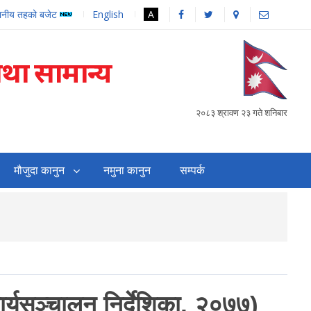
थानीय तहको बजेट
English
A
तथा सामान्य
२०८३ श्रावण २३ गते शनिबार
मौजुदा कानुन
नमुना कानुन
सम्पर्क
सहजिकरण तथा समन्वय गर्
र्यसञ्‍चालन निर्देशिका, २०७७)