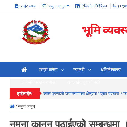
साईट म्याप
नमुना कानुन
टेलिफोन निर्देशिका
(+९७
भूमि व्यवस
हाम्रो बारेमा
ग्यालरी
अभिलेखालय
सार्वजनिक ड्यासवोर्ड
अनलाईन गुनासो दर्ता
हाईलाईट:
खाद्य प्रणाली रुपान्तरणका क्षेत्रमा भएका प्रयास / 
/ नमुना कानुन
नमूना कानून पठाईएको सम्बन्धमा ।