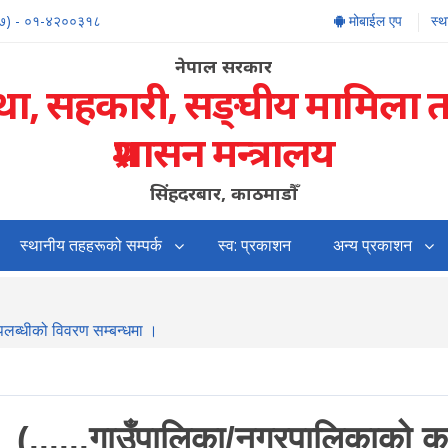
७) - ०१-४२००३१८
मोबाईल एप
स्
नेपाल सरकार
्था, सहकारी, सङ्‍घीय मामिला 
प्रशासन मन्त्रालय
सिंहदरबार, काठमाडौँ
स्थानीय तहहरूको सम्पर्क
स्व: प्रकाशन
अन्य प्रकाशन
उपलब्धीको विवरण सम्बन्धमा ।
 (......गाउँपालिका/नगरपालिकाको का