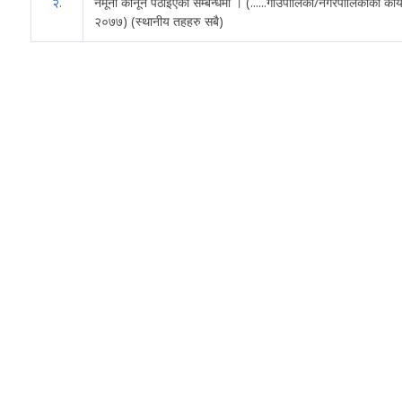
२.
नमूना कानून पठाईएको सम्बन्धमा । (......गाउँपालिका/नगरपालिकाको कार्यस
२०७७) (स्थानीय तहहरु सबै)