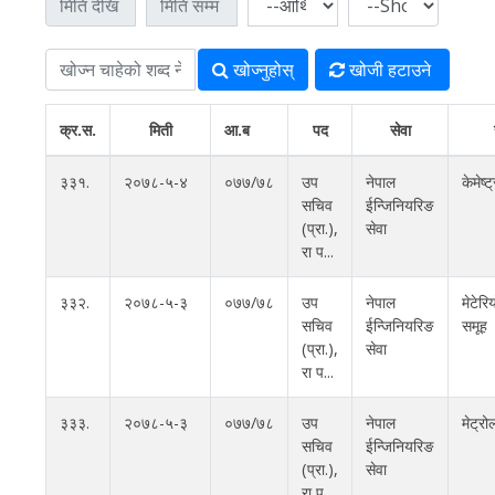
खोज्‍नुहोस्
खोजी हटाउने
क्र.स.
मिती
आ.ब
पद
सेवा
३३१.
२०७८-५-४
०७७/७८
उप
नेपाल
केमेष्
सचिव
ईन्जिनियरिङ
(प्रा‍.),
सेवा
रा प...
३३२.
२०७८-५-३
०७७/७८
उप
नेपाल
मेटेर
सचिव
ईन्जिनियरिङ
समूह
(प्रा‍.),
सेवा
रा प...
३३३.
२०७८-५-३
०७७/७८
उप
नेपाल
मेट्र
सचिव
ईन्जिनियरिङ
(प्रा‍.),
सेवा
रा प...