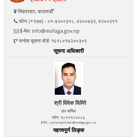
सिंहदरबार, काठमाडौँ
फोन: (+९७७) - ०१-४२००३१८, ४२००४३२, ४२००२९१
ई-मेल: info@mofaga.gov.np
सन्देश सूचना बोर्ड: १६१८०१४२००३०९
सूचना अधिकारी
श्री विवेक घिमिरे
उप-सचिव
फोन: ९८५११०२०८६
ई-मेल: suchanaadhikari@mofaga.gov.np
महत्त्वपूर्ण लिङ्क