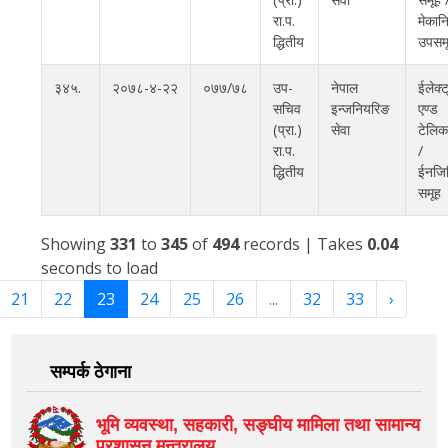
रा.प.
मेका
द्धितीय
उपसम
३४५.
२०७८-४-२२
०७७/७८
उप-
नेपाल
ईलेक्
सचिव
इन्जनियरिङ
एण्ड
(प्रा.)
सेवा
टेलिक
रा.प.
/
द्धितीय
ईनजि
समूह
Showing
331
to
345
of
494
records
| Takes
0.04
seconds to load
21
22
23
24
25
26
...
32
33
›
सम्पर्क ठेगाना
भूमि व्यवस्था, सहकारी, सङ्‍घीय मामिला तथा सामान्य
प्रशासन मन्त्रालय