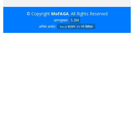
© Copyright
MoFAGA
. All Rights Reserved
5.3M
आगन्तुकहरु:
अन्तिम अपडेट:
२०८३ श्रावण २१ गते बिहीबार