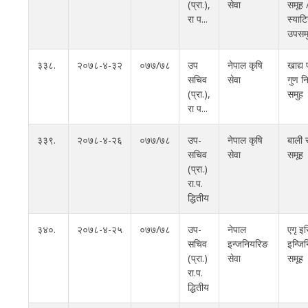
(प्रा‍.),
सेवा
समूह 
रा प...
स्याट
उपसम
३३८.
२०७८-४-३२
०७७/७८
उप
नेपाल कृषि
खाद्य
सचिव
सेवा
गुण न
(प्रा‍.),
समुह
रा प...
३३९.
२०७८-४-२६
०७७/७८
उप-
नेपाल कृषि
बाली स
सचिव
सेवा
समूह
(प्रा.)
रा.प.
द्धितीय
३४०.
२०७८-४-२५
०७७/७८
उप-
नेपाल
एगृ इ
सचिव
इन्जनियरिङ
इन्जि
(प्रा.)
सेवा
समूह
रा.प.
द्धितीय