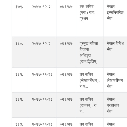
३७९.
२०७७-१२-२
०७६/७७
सह-सचिव
नेपाल
(प्रा.) रा.प.
इन्जनियरिङ
प्रथम
सेवा
३८०.
२०७७-१२-२
०७६/७७
प्रमुख महिला
नेपाल विविध
विकास
सेवा
अधिकृत
(रा.प.द्धितिय)
३८१.
२०७७-११-२८
०७६/७७
उप सचिव
नेपाल
(लेखापरीक्षण),
लेखापरीक्षण
रा प...
सेवा
३८२.
२०७७-११-२८
०७६/७७
उप सचिव
नेपाल
(राजश्व), रा
प्रशासन
प...
सेवा
३८३.
२०७७-११-२८
०७६/७७
उप सचिव
नेपाल