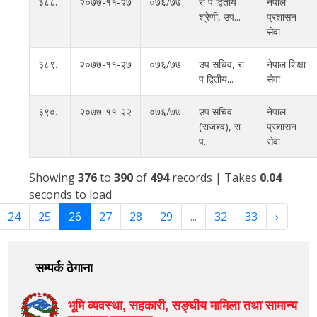
३८८.
२०७७-११-२७
०७६/७७
रा प द्वितीय
नेपाल
श्रेणी, उप...
प्रशासन
सेवा
३८९.
२०७७-११-२७
०७६/७७
उप सचिव, रा
नेपाल शिक्षा
प द्वितीय...
सेवा
३९०.
२०७७-११-२२
०७६/७७
उप सचिव
नेपाल
(राजश्व), रा
प्रशासन
प...
सेवा
Showing
376
to
390
of
494
records
| Takes
0.04
seconds to load
24
25
26
27
28
29
...
32
33
›
सम्पर्क ठेगाना
भूमि व्यवस्था, सहकारी, सङ्‍घीय मामिला तथा सामान्य