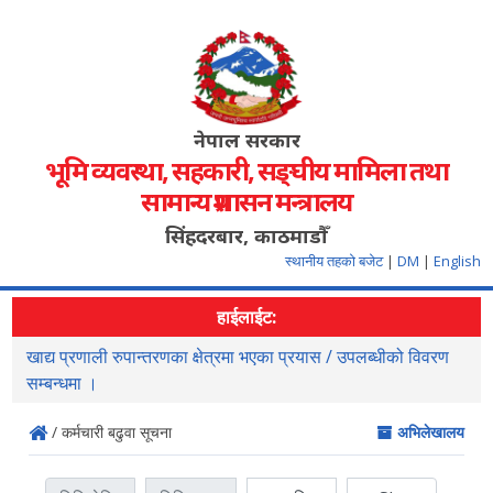
नेपाल सरकार
भूमि व्यवस्था, सहकारी, सङ्‍घीय मामिला तथा
सामान्य प्रशासन मन्त्रालय
सिंहदरबार, काठमाडौँ
स्थानीय तहको बजेट
|
DM
|
English
हाईलाईट:
सहजिकरण तथा समन्वय गर्ने सम्वन्धमा ।
न
स
/ कर्मचारी बढुवा सूचना
अभिलेखालय