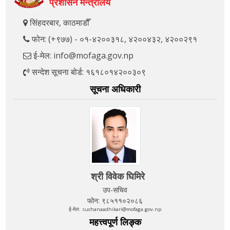
प्रशासन मन्त्रालय
सिंहदरबार, काठमाडौँ
फोन: (+९७७) - ०१-४२००३१८, ४२००४३२, ४२००२९१
ई-मेल: info@mofaga.gov.np
सन्देश सूचना बोर्ड: १६१८०१४२००३०९
सूचना अधिकारी
श्री विवेक घिमिरे
उप-सचिव
फोन: ९८५११०२०८६
ई-मेल: suchanaadhikari@mofaga.gov.np
महत्त्वपूर्ण लिङ्क