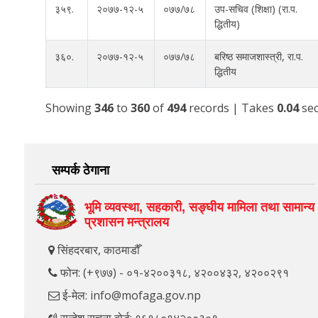
३५९.
२०७७-१२-५
०७७/७८
उप-सचिव (शिक्षा) (रा.प.
द्धितीय)
३६०.
२०७७-१२-५
०७७/७८
बरिष्ठ समाजशास्त्री, रा.प.
द्धितीय
Showing
346
to
360
of
494
records
| Takes
0.04
sec
सम्पर्क ठेगाना
भूमि व्यवस्था, सहकारी, सङ्‍घीय मामिला तथा सामान्य
प्रशासन मन्त्रालय
सिंहदरबार, काठमाडौँ
फोन: (+९७७) - ०१-४२००३१८, ४२००४३२, ४२००२९१
ई-मेल: info@mofaga.gov.np