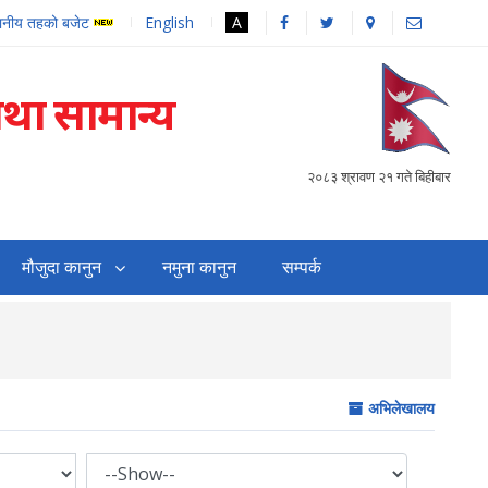
थानीय तहको बजेट
English
A
तथा सामान्य
२०८३ श्रावण २१ गते बिहीबार
मौजुदा कानुन
नमुना कानुन
सम्पर्क
सहजिकरण तथा समन्वय गर्
अभिलेखालय