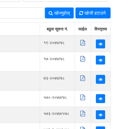
खोज्‍नुहोस्
खोजी हटाउने
बढुवा सुचना नं.
फाईल
विस्तृतमा
१९-२०७७/७८
१७-२०७७/७८
७३-२०७७/७८
५७०-२०७७/७८
५७३-२०७७/०७८