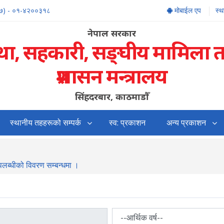
७) - ०१-४२००३१८
मोबाईल एप
स्
नेपाल सरकार
्था, सहकारी, सङ्‍घीय मामिला 
प्रशासन मन्त्रालय
सिंहदरबार, काठमाडौँ
स्थानीय तहहरूको सम्पर्क
स्व: प्रकाशन
अन्य प्रकाशन
उपलब्धीको विवरण सम्बन्धमा ।