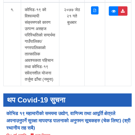
१.
कोभिड-१९ को
२०७७ जेठ
विश्वव्यापी
२१ गते
संक्रमणको कारण
बुधबार
उत्पन्न असहज
परिस्थितिको सन्दर्भमा
गाउँपालिका/
नगरपालिकाको
तात्कालिक
आवश्यकता पहिचान
तथा कोभिड-१९
संवेदनशील योजना
तर्जुमा ढाँचा (नमुना)
थप Covid-19 सुचना
कोभिड १९ महामारीको समयमा उद्योग, वाणिज्य तथा आपूर्ति क्षेत्रले
अपनाउनुपर्ने सुरक्षा मापदण्ड पालनाको अनुगमन सूचकहरु (चेक लिष्ट) (श्री
स्थानीय तह सबै)