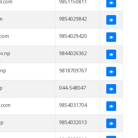
l.com
9851150811
m
9854029842
.com
9854029420
v.np
9844026362
.np
9818709767
p
044-548047
.com
9854031704
np
9854032013