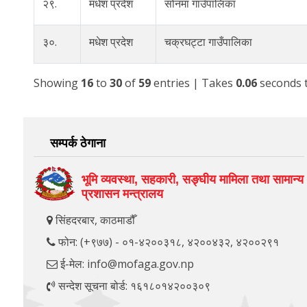
२९.
मधेश प्रदेश
सोनमा गाउँपालिका
३०.
मधेश प्रदेश
चक्रघट्टा गाउँपालिका
Showing
16
to
30
of
59
entries
| Takes
0.06
seconds 
सम्पर्क ठेगाना
भूमि व्यवस्था, सहकारी, सङ्‍घीय मामिला तथा सामान्य
प्रशासन मन्त्रालय
सिंहदरबार, काठमाडौँ
फोन: (+९७७) - ०१-४२००३१८, ४२००४३२, ४२००२९१
ई-मेल: info@mofaga.gov.np
सन्देश सूचना बोर्ड: १६१८०१४२००३०९