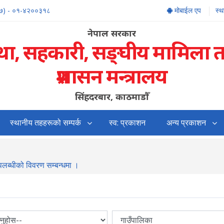
७) - ०१-४२००३१८
मोबाईल एप
स्
नेपाल सरकार
्था, सहकारी, सङ्‍घीय मामिला 
प्रशासन मन्त्रालय
सिंहदरबार, काठमाडौँ
स्थानीय तहहरूको सम्पर्क
स्व: प्रकाशन
अन्य प्रकाशन
उपलब्धीको विवरण सम्बन्धमा ।