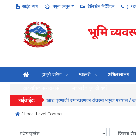
साईट म्याप
नमुना कानुन
टेलिफोन निर्देशिका
(+९७
भूमि व्यवस
हाम्रो बारेमा
ग्यालरी
अभिलेखालय
सार्वजनिक ड्यासवोर्ड
अनलाईन गुनासो दर्ता
हाईलाईट:
खाद्य प्रणाली रुपान्तरणका क्षेत्रमा भएका प्रयास / 
/ Local Level Contact