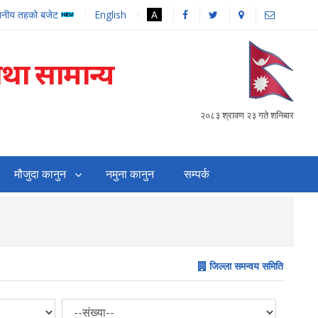
थानीय तहको बजेट
English
A
तथा सामान्य
२०८३ श्रावण २३ गते शनिबार
मौजुदा कानुन
नमुना कानुन
सम्पर्क
सहजिकरण तथा समन्वय गर्
जिल्ला समन्वय समिति