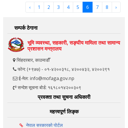
‹
1
2
3
4
5
6
7
8
›
सम्पर्क ठेगाना
भूमि व्यवस्था, सहकारी, सङ्‍घीय मामिला तथा सामान्य
प्रशासन मन्त्रालय
सिंहदरबार, काठमाडौँ
फोन: (+९७७) - ०१-४२००३१८, ४२००४३२, ४२००२९१
ई-मेल: info@mofaga.gov.np
सन्देश सूचना बोर्ड: १६१८०१४२००३०९
प्रवक्ता तथा सुचना अधिकारी
महत्त्वपूर्ण लिङ्क
नेपाल सरकारको पोर्टल